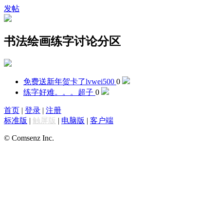
发帖
书法绘画练字讨论分区
免费送新年贺卡了
lvwei500
0
练字好难。。。
超子
0
首页
|
登录
|
注册
标准版
|
触屏版
|
电脑版
|
客户端
© Comsenz Inc.