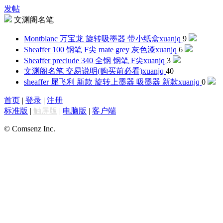
发帖
文渊阁名笔
Montblanc 万宝龙 旋转吸墨器 带小纸盒
xuanjq
9
Sheaffer 100 钢笔 F尖 mate grey 灰色漆
xuanjq
6
Sheaffer preclude 340 全钢 钢笔 F尖
xuanjq
3
文渊阁名笔 交易说明(购买前必看)
xuanjq
40
sheaffer 犀飞利 新款 旋转上墨器 吸墨器 新款
xuanjq
0
首页
|
登录
|
注册
标准版
|
触屏版
|
电脑版
|
客户端
© Comsenz Inc.