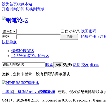
设为首页
收藏本站
开启辅助访问
切换到宽版
找回密码
自动登录
密码
论坛注册（注
登录
快捷导航
钢笔论坛
BBS
书法绘画练字讨论分区
搜索
热搜:
活动
交友
discuz
搜索
抱歉，您尚未登录，没有权限访问该版块
小黑屋
|
手机版
|
Archiver
|
钢笔论坛
违规、侵权信息删除请联系 penbbs
GMT+8, 2026-8-8 21:08
, Processed in 0.036516 second(s), 8 queries