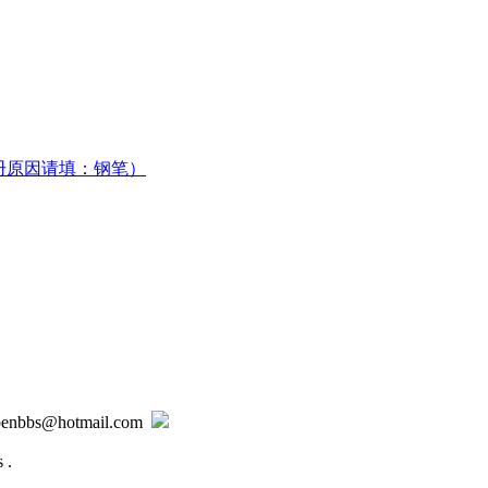
册原因请填：钢笔）
@hotmail.com
 .