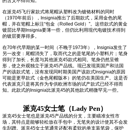
的含义不得而知。
在派克45飞行家款式将尾帽从塑料改为镀铬材料的同时
（1970年前后），Insignia推出了后期款式，采用金色的尾
帽，并在笔帽上标注“包金（Rolled Gold）”。这些款式的黄金
镀层比早期Insignia要薄一些，但仍比利用现代电镀技术得到
的镀层要厚得多。
在70年代早期的某一时间（不晚于1973年），Insignia发生了
另一改变：尾帽消失了，取而代之的是笔尾的小塑料片；笔身
得到了加长，长度与其他派克45款式相同。笔身仍然呈锥
形，使之外观独立于派克45产品线。现已发现英国产和法国
产的该款式笔，没有发现同时期美国产该款式Insignia的原因
可能是更早款式（金色尾帽版本）的笔仍在美国生产。这是否
代表派克只是将其作为专供欧洲市场的试产款式已经不得而
知。此款式的Insignia比派克45的其他款式稍微罕见一些。
派克45女士笔（Lady Pen）
派克45女士笔也是派克45产品线的分支，主要瞄准女性市
场，其特点是能够轻松放在手包中，无笔夹的设计使其不会发
生刮蹭。派克45女士笔通常还配有柔软的单支装笔袋，保护