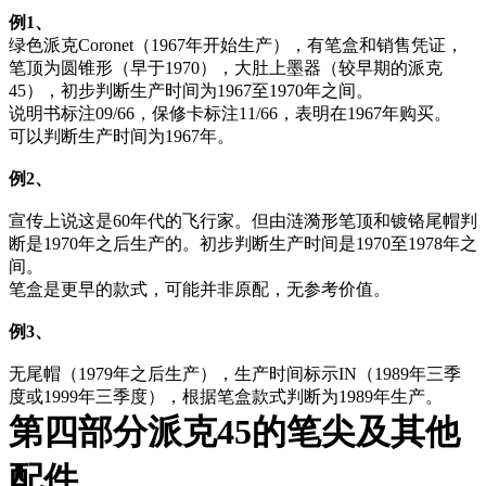
例
1
、
绿色派克
Coronet
（
1967
年开始生产），有笔盒和销售凭证，
笔顶为圆锥形（早于
1970
），大肚上墨器（较早期的派克
45
），初步判断生产时间为
1967
至
1970
年之间。
说明书标注
09/66
，保修卡标注
11/66
，表明在
1967
年购买。
可以判断生产时间为
1967
年。
例
2
、
宣传上说这是
60
年代的飞行家。但由涟漪形笔顶和镀铬尾帽判
断是
1970
年之后生产的。初步判断生产时间是
1970
至
1978
年之
间。
笔盒是更早的款式，可能并非原配，无参考价值。
例
3
、
无尾帽（
1979
年之后生产），生产时间标示
IN
（
1989
年三季
度或
1999
年三季度），根据笔盒款式判断为
1989
年生产。
第四部分
派克
45
的笔尖及其他
配件