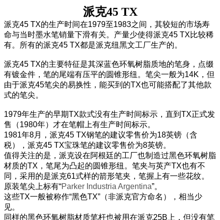
派克45 TX
派克45 TX的生产时间在1979至1983之间，其较短的市场寿
命与当时墨水笔销量下滑有关。产量少使得派克45 TX比较稀
有。所有的派克45 TX都是派克纽黑文工厂生产的。
派克45 TX的主要特征是其深蓝色环氧树脂质地的笔身，点缀
有镀金件，笔的尾端有压平的圆锥形纽。笔尖一般为14K，但
由于派克45笔尖的易换性，能买到的TX也可能搭配了其他款
式的笔尖。
1979年生产的早期TX款式没有生产时间标示，直到TX正式发
售（1980年）才在笔帽上有生产时间标示。
1981年8月，派克45 TX钢笔的建议零售价为18英镑（含
税），派克45 TX宝珠笔的建议零售价为8英镑。
值得关注的是，派克设在阿根廷的工厂也制造过黑色环氧树脂
材质的TX，笔尾为凸起的圆锥形纽。笔夹与英产TX也有不
同，采用的是派克61式样的箭形笔夹，笔握上有一些花纹。
原装笔尖上标有“
Parker Industria Argentina
”。
这些TX一般被称作“黑色TX”（非派克官方命名），相当少
见。
同样的黑色环氧树脂材质笔杆也被用在派克25B上，但没有笔