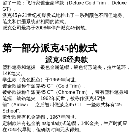
留了一款：飞行家镀金豪华款（Deluxe Gold Trim， Deluxe
GT）。
派克45在21世纪初爆发式地推出了一系列颜色不同但笔身、
笔尖和供墨系统都相同的款式。
派克公司最终于2008年停产派克45钢笔。
第一部分
派克
45
的款式
派克45经典款
塑料笔身和笔握，银色金属笔帽，银色箭形笔夹，拉丝笔环，
14K笔尖。
学生款（亮色配色）于1969年问世。
镀金款被称作派克45 GT（Gold Trim）。
镀铬款被称作派克45 CT（Chrome Trim），带有塑料笔身和
笔握、镀铬笔夹，1962年问世，被称作派克45“快
箭”（Arrow），之后被叫做派克45 CT，一些款式标有“45
School”。
豪华款带有包金笔帽，1967年问世。
定制款带有包金的Insignia款式笔帽，14K金尖，生产时间应
在70年代早期，但确切时间无从得知。