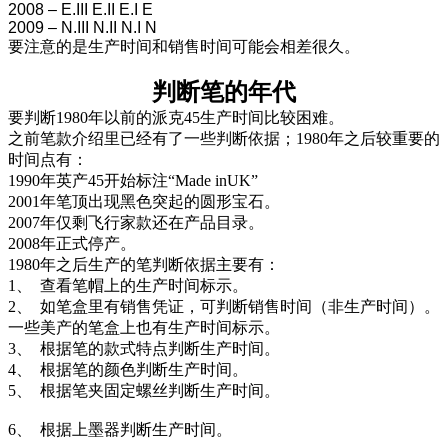
2008 – E.III E.II E.I E
2009 – N.III N.II N.I N
要注意的是生产时间和销售时间可能会相差很久。
判断笔的年代
要判断
1980
年以前的派克
45
生产时间比较困难。
之前笔款介绍里已经有了一些判断依据；
1980
年之后较重要的
时间点有：
1990
年英产
45
开始标注“
Made inUK
”
2001
年笔顶出现黑色突起的圆形宝石。
2007
年仅剩飞行家款还在产品目录。
2008
年正式停产。
1980
年之后生产的笔判断依据主要有：
1、 查看笔帽上的生产时间标示。
2、 如笔盒里有销售凭证，可判断销售时间（非生产时间）。
一些美产的笔盒上也有生产时间标示。
3、 根据笔的款式特点判断生产时间。
4、 根据笔的颜色判断生产时间。
5、 根据笔夹固定螺丝判断生产时间。
6、 根据上墨器判断生产时间。