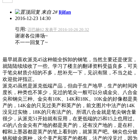
来自 2#
lijifan
2016-12-23 14:30
引用:
迈巴赫62 发表于 2016-10-26 20:32
谢谢各位捧场~
不一一回复了~
最早就喜欢派克45这种能全拆卸的钢笔，当然主要还是便宜，
就陆陆续续收了一些。学习了楼主的翻译资料受益良多，可关
于笔尖材质介绍的不多，想补充一下，见识有限，不当之处，
欢迎批评指正。
派克45虽然是派克低端产品，但由于生产地早，生产的时间跨
度长，种类也不算少，见过的笔尖一般可以分成金尖、八合金
尖和钢尖三种。金尖有10K、14K和18K。10K金的好像都是美
产的，14K金的只见过美产和英产的，前文图片中法产的14K
没见过实物，18K的只有法产的。所谓八合金就是笔尖钢含量
很少，从派克51开始就有应用，在更低端的25和15上也用过。
45的八合金尖有产地的都是美产的，还有没产地的，是在杆、
帽和上墨器都是英产的笔上看到的，就算英产吧。钢尖也分镀
铬和镀金两种，这个美产和英产的都有，法产的没见过，因为