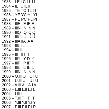
1983 – LE LC LL LI
1984 – IE IC IL II
1985 – TE TC TL TI
1986 – YE YC YL YI
1987 – PE PC PL PI
1988 – IIIE IIE IE E
1989 – IIIN IIN IN N
1990 – IIIQ IIQ IQ Q
1991 – IIIU IIU IU U
1992 – IIIA IIA IA A
1993 – IIIL IIL IL L
1994 – IIII III II I
1995 – IIIT IIT IT T
1996 – IIIY IIY IY Y
1997 – IIIP IIP IP P
1998 – IIIE IIE IE E
1999 – IIIN IIN IN N
2000 – Q.III Q.II Q.I Q
2001 – U.III U.II U.I U
2002 – A.III A.II A.I A
2003 – L.III L.II L.I L
2004 – I.III I.II I.I I
2005 – T.III T.II T.I T
2006 – Y.III Y.II Y.I Y
2007 – P.III P.II P.I P