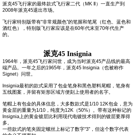
派克45飞行家的最终款式飞行家二代（MK Ⅱ）一直生产到
2008年派克45退出市场。
飞行家特别版带有“非常规颜色”的笔握和笔尾（红色、蓝色和
酒红色），特别版飞行家应该是在60年代末至70年代生产
的。
派克45 Insignia
1964年，派克45飞行家问世，成为当时派克45产品线的最高
端产品。一年之后的1965年，派克45 Insignia（也被称作
Signet）问世。
Insignia最初的款式采用了包金笔身和黑色塑料尾帽，笔身有
五线图案，并留有矩形区域方便刻上使用者的名字。
笔帽上有包金的具体信息，大多数款式是1/10 12K包金，意为
黄金层的重量为1/10，纯度为12K（50%）。带有这种标记的
Insignia上的黄金镀层比利用现代电镀技术得到的镀层要厚得
多。
一些款式的笔夹固定螺丝上标记了数字“3”，但这个数字代表