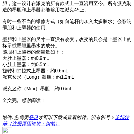
胆，这一设计在派克的所有款式上一直沿用至今。所有派克制
造的墨胆和上墨器都能够用在派克45上。
有时一些不当的维修方式（如向笔杆内加入太多胶水）会影响
墨胆和上墨器的使用。
墨胆和上墨器的尺寸一直没有改变，改变的只会是上墨器上的
标示或墨胆里墨水的成分。
墨胆和上墨器的储墨量如下：
大肚上墨器：约0.9mL
小肚上墨器：约0.5mL
旋转和抽拉式上墨器：约0.6mL
派克长形（Long）墨胆：约1.2mL
派克迷你（Mini）墨胆：约
0.6mL
全文完。感谢阅读！
附件:
您需要
登录
才可以下载或查看附件。没有帐号？
论坛注
册（注册原因请填：钢笔）