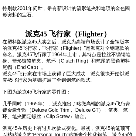
特别款2001年问世，带有新设计的箭形笔夹和笔顶的金色圆
形突起的宝石。
派克45 飞行家（Flighter）
在塑料版派克45大卖之后，派克为高端市场设计了全钢版本
的派克45飞行家，“飞行家（Flighter）”是派克对全钢笔款的
命名。派克45飞行家于1964年上市，其特点是拉丝不锈钢笔
身、箭形镀铬笔夹、笔环（Clutch Ring）和笔尾的黑色塑料
尾帽（End Cap）。
派克45飞行家在市场上获得了巨大成功，派克很快开始以派
克45飞行家为基础扩展了全钢钢笔的款式。
下图为派克45飞行家的零件图：
几乎同时（1965年），派克推出了略微高端的派克45飞行家
镀金豪华款（Deluxe Gold Trim， Deluxe GT）：笔夹、笔
环、笔夹固定螺丝（Clip Screw）镀金。
派克45在历史上有过几次款式变化。最初，派克45的笔顶可
以粘贴派克的“Personal Touch”贴纸来个性化钢笔。派克45的