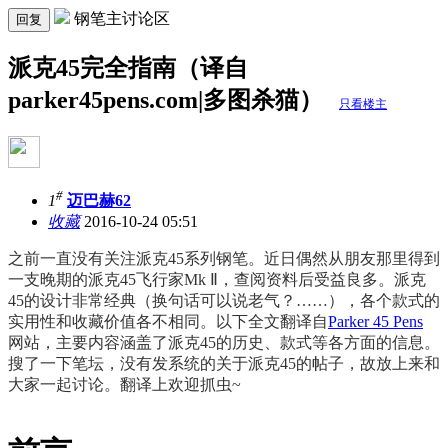
钢笔主讨论区
回复
派克45完全指南（译自
parker45pens.com|多图杀猫）
只看楼主
#
1
迈巴赫62
收藏
2016-10-24 05:51
之前一直没有关注派克45系列钢笔。近日偶然从朋友那里得到
一支晚期的派克45飞行家Mk Ⅱ，查阅资料后受益良多。派克
45的设计非常经典（换句话可以说老气？……），各个款式的
实用性和收藏价值各不相同。以下全文翻译自
Parker 45 Pens
网站，主要内容涵盖了派克45的历史、款式等各方面的信息。
搜了一下笔坛，没有发系统的关于派克45的帖子，故放上来和
大家一起讨论。翻译上欢迎抓虫~