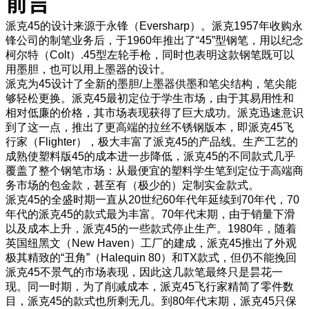
前言
派克45的设计来源于永锋（Eversharp）。派克1957年收购永
锋公司的制笔业务后，于1960年推出了“45”型钢笔，用以纪念
柯尔特（Colt）.45型左轮手枪，同时也表明这款钢笔既可以
用墨胆，也可以用上墨器的设计。
派克为45设计了全新的墨胆/上墨器供墨和笔尖结构，笔尖能
够轻松更换。派克45最初定位于学生市场，由于其易用性和
相对低廉的价格，其市场表现获得了巨大成功。派克迅速意识
到了这一点，推出了更高端的拉丝不锈钢版本，即派克45飞
行家（Flighter），极大丰富了派克45的产品线。生产工艺的
成熟使塑料版45的成本进一步降低，派克45的不同款式几乎
覆盖了整个钢笔市场：从最便宜的塑料学生笔到定位于高端商
务市场的包金款，甚至有（极少的）定制实金款式。
派克45的全盛时期一直从20世纪60年代年延续到70年代，70
年代的派克45的款式最为丰富。70年代末期，由于销量下滑
以及成本上升，派克45的一些款式停止生产。1980年，随着
英国纽黑文（New Haven）工厂的建成，派克45推出了外观
极其精致的“丑角”（Halequin 80）和TX款式，但仍不能挽回
派克45不景气的市场表现，因此这几款笔最终只是昙花一
现。同一时期，为了削减成本，派克45飞行家精简了零件数
目，派克45的款式也所剩无几。到80年代末期，派克45只保