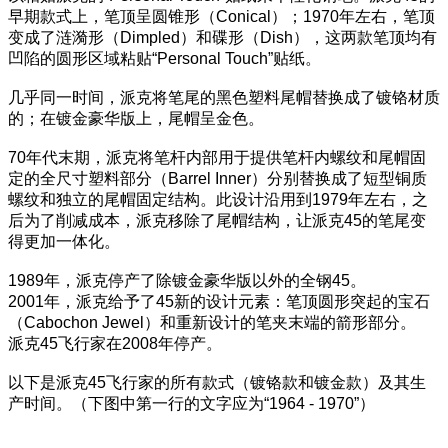
早期款式上，笔顶呈圆锥形（Conical）；1970年左右，笔顶
变成了涟漪形（Dimpled）和碟形（Dish），这两款笔顶均有
凹陷的圆形区域粘贴“Personal Touch”贴纸。
几乎同一时间，派克将笔尾的黑色塑料尾帽替换成了镀铬材质
的；在镀金豪华版上，尾帽呈金色。
70年代末期，派克将笔杆内部用于提供笔杆内螺纹和尾帽固
定的全尺寸塑料部分（Barrel Inner）分别替换成了短型铜质
螺纹和独立的尾帽固定结构。此设计沿用到1979年左右，之
后为了削减成本，派克移除了尾帽结构，让派克45的笔尾变
得更加一体化。
1989年，派克停产了除镀金豪华版以外的全钢45。
2001年，派克给予了45新的设计元素：笔顶圆形突起的宝石
（Cabochon Jewel）和重新设计的笔夹末端的箭形部分。
派克45飞行家在2008年停产。
以下是派克45飞行家的所有款式（镀铬款和镀金款）及其生
产时间。（下图中第一行的文字应为“1964 - 1970”）