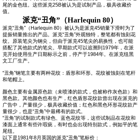
尾的金色纽。这些派克25B被认为是试制产品，极具收藏价
值。
派克“丑角”（Harlequin 80）
派克“丑角”（Harlequin 80）被认为是派克45销量下滑时为了
提振销量推出的产品。派克“丑角”外观独特，整笔都有蚀刻花
纹。原装笔尖为钢尖，但由于派克45笔尖的易换性，也可能
搭配了其他款式的笔尖。早期款式可以追溯到1979年，在派
克开始使用生产日期标示之前，停产于1984年。在派克纽黑
文工厂生产。
“丑角”钢笔主要有两种花纹：盾形和环形。花纹被蚀刻在笔杆
和笔帽上。
颜色主要有金属原色款（未喷漆的款式，也被称作灰色款）和
黑色款。其他颜色也有生产，红色盾形花纹款曾出现在派克的
广告中，产量很少，极具收藏价值；红色和黑色环形花纹款产
量很少，也是“丑角”中最稀有的款式。
“丑角”的试制款式有绿色、蓝色花纹等，这些试制品在花纹和
漆面上通常有些许瑕疵，有时也会出现特别款式，例如平的笔
尾纽。
以下是1981年8月英国的派克“丑角”笔标价：