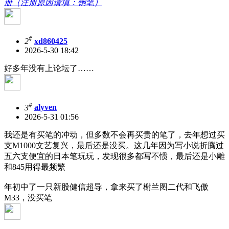
册（注册原因请填：钢笔）
#
2
xd860425
2026-5-30 18:42
好多年没有上论坛了……
#
3
alyven
2026-5-31 01:56
我还是有买笔的冲动，但多数不会再买贵的笔了，去年想过买
支M1000文艺复兴，最后还是没买。这几年因为写小说折腾过
五六支便宜的日本笔玩玩，发现很多都写不惯，最后还是小雕
和845用得最频繁
年初中了一只新股健信超导，拿来买了榭兰图二代和飞傲
M33，没买笔