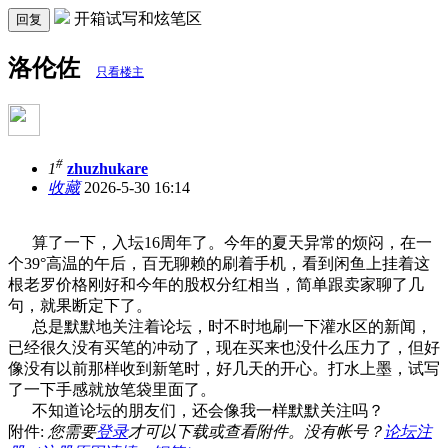
开箱试写和炫笔区
回复
洛伦佐
只看楼主
#
1
zhuzhukare
收藏
2026-5-30 16:14
算了一下，入坛16周年了。今年的夏天异常的烦闷，在一
个39°高温的午后，百无聊赖的刷着手机，看到闲鱼上挂着这
根老罗价格刚好和今年的股权分红相当，简单跟卖家聊了几
句，就果断定下了。
总是默默地关注着论坛，时不时地刷一下灌水区的新闻，
已经很久没有买笔的冲动了，现在买来也没什么压力了，但好
像没有以前那样收到新笔时，好几天的开心。打水上墨，试写
了一下手感就放笔袋里面了。
不知道论坛的朋友们，还会像我一样默默关注吗？
附件:
您需要
登录
才可以下载或查看附件。没有帐号？
论坛注