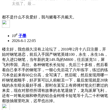
太低了。最 ...
都不是什么不良爱好，我与赌毒不共戴天。
#
10
子墨
2026-6-1 22:05
楼主好，我也很久没有上论坛了，2010年2月十八日注册，开
始对钢笔迷恋，前后入手国产钢笔英雄100，永生，永生14k，
有入进口钢笔，当年新的龙149.鸟的M800，往后派克51，犀
飞利帝国、高仕、各种钢笔长长短短，先后三十多枝，然后看
着自己拿不手的钢笔字，一狠心先后花了六年练字，练过的练
习本垒起来有60公分高，全写满了。然后呢，然后发现用哪一
杆钢笔都顺手，好歹算可以人前献丑一下，最后发现就是20块
钱的永生暗尖最好手感，那时在某宝上有师傅对笔尖打磨过的
来卖，现在对那些所谓有故事的名笔退烧了，龙鸟派犀飞利，
还有一对氧化铜和铮亮的铝合金柯维卡短笔等十几二十杆钢笔
都放抽屉里吃灰，迟早也出掉。