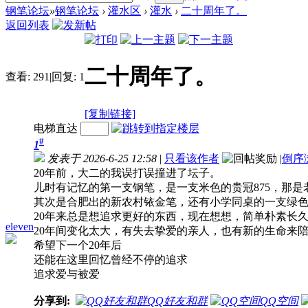
钢笔论坛
»
钢笔论坛
›
灌水区
›
灌水
›
二十周年了。
返回列表
二十周年了。
查看:
291
|
回复:
1
[复制链接]
电梯直达
#
1
发表于 2026-6-25 12:58
|
只看该作者
|
倒序
20年前，大二的我误打误撞进了坛子。
儿时有记忆的第一支钢笔，是一支米色的贵冠875，那
其次是合肥出的新农村铱金笔，还有小学同桌的一支绿色的
20年来总是想追求更好的东西，现在想想，简单朴素长
eleven
20年间变化太大，有失去挚爱的亲人，也有新的生命来
希望下一个20年后
还能在这里回忆曾经不停的追求
追求爱与被爱
分享到:
QQ好友和群
QQ空间