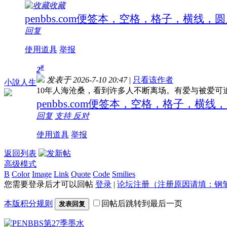
收藏
penbbs.com便签本，空格，格子，横线
回复
使用道具
举报
#
2
发表于 2026-7-10 20:47
|
只看该作者
小說人生
10年人海沧桑，看到许多人不断离场。有爱与被爱可
penbbs.com便签本，空格，格子，横
回复
支持
反对
使用道具
举报
返回列表
高级模式
B
Color
Image
Link
Quote
Code
Smilies
您需要登录后才可以回帖
登录
|
论坛注册（注册原因请填：钢
本版积分规则
回帖后跳转到最后一页
发表回复