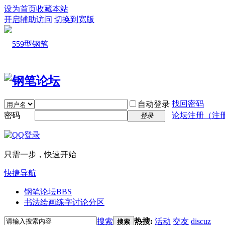
设为首页
收藏本站
开启辅助访问
切换到宽版
找回密码
自动登录
密码
论坛注册（注
登录
只需一步，快速开始
快捷导航
钢笔论坛
BBS
书法绘画练字讨论分区
搜索
热搜:
活动
交友
discuz
搜索