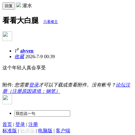
灌水
回复
看看大白腿
只看楼主
#
1
alyven
收藏
2026-7-9 00:39
这个年轻人真会享受
附件:
您需要
登录
才可以下载或查看附件。没有帐号？
论坛注
册（注册原因请填：钢笔）
首页
|
登录
|
注册
标准版
|
触屏版
|
电脑版
|
客户端