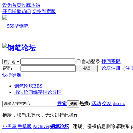
设为首页
收藏本站
开启辅助访问
切换到宽版
找回密码
自动登录
密码
论坛注册（注
登录
快捷导航
钢笔论坛
BBS
书法绘画练字讨论分区
搜索
热搜:
活动
交友
discuz
搜索
抱歉，您尚未登录，无法进行此操作
小黑屋
|
手机版
|
Archiver
|
钢笔论坛
违规、侵权信息删除请联系 penbbs