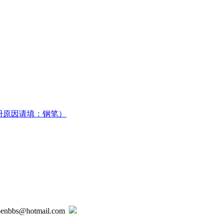
册原因请填：钢笔）
@hotmail.com