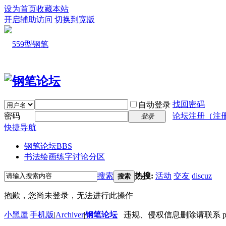
设为首页
收藏本站
开启辅助访问
切换到宽版
找回密码
自动登录
密码
论坛注册（注
登录
快捷导航
钢笔论坛
BBS
书法绘画练字讨论分区
搜索
热搜:
活动
交友
discuz
搜索
抱歉，您尚未登录，无法进行此操作
小黑屋
|
手机版
|
Archiver
|
钢笔论坛
违规、侵权信息删除请联系 penbbs