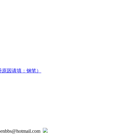
册原因请填：钢笔）
@hotmail.com