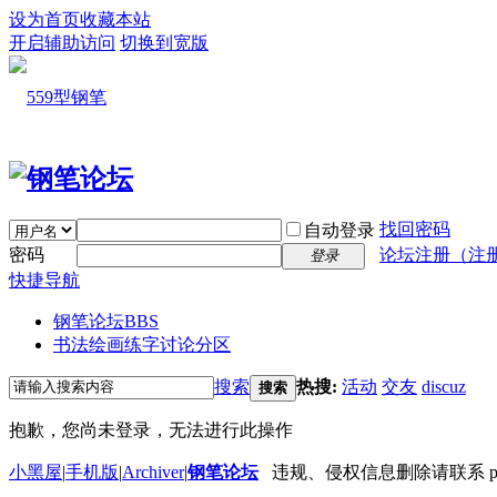
设为首页
收藏本站
开启辅助访问
切换到宽版
找回密码
自动登录
密码
论坛注册（注
登录
快捷导航
钢笔论坛
BBS
书法绘画练字讨论分区
搜索
热搜:
活动
交友
discuz
搜索
抱歉，您尚未登录，无法进行此操作
小黑屋
|
手机版
|
Archiver
|
钢笔论坛
违规、侵权信息删除请联系 penbbs