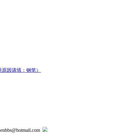
册原因请填：钢笔）
@hotmail.com