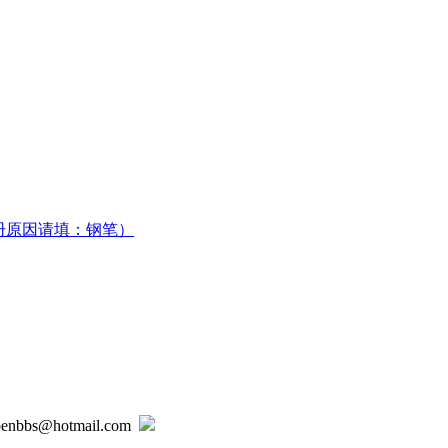
册原因请填：钢笔）
@hotmail.com