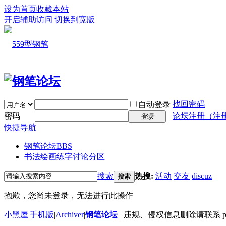
设为首页
收藏本站
开启辅助访问
切换到宽版
找回密码
自动登录
密码
论坛注册（注
登录
快捷导航
钢笔论坛
BBS
书法绘画练字讨论分区
搜索
热搜:
活动
交友
discuz
搜索
抱歉，您尚未登录，无法进行此操作
小黑屋
|
手机版
|
Archiver
|
钢笔论坛
违规、侵权信息删除请联系 penbbs