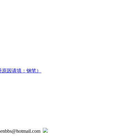
册原因请填：钢笔）
@hotmail.com