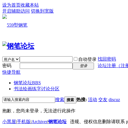
设为首页
收藏本站
开启辅助访问
切换到宽版
找回密码
自动登录
密码
论坛注册（注
登录
快捷导航
钢笔论坛
BBS
书法绘画练字讨论分区
搜索
热搜:
活动
交友
discuz
搜索
抱歉，您尚未登录，无法进行此操作
小黑屋
|
手机版
|
Archiver
|
钢笔论坛
违规、侵权信息删除请联系 penbbs