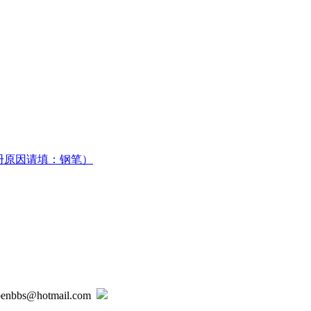
册原因请填：钢笔）
@hotmail.com