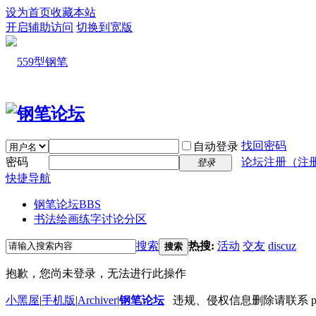
设为首页
收藏本站
开启辅助访问
切换到宽版
找回密码
自动登录
密码
论坛注册（注
登录
快捷导航
钢笔论坛
BBS
书法绘画练字讨论分区
搜索
热搜:
活动
交友
discuz
搜索
抱歉，您尚未登录，无法进行此操作
小黑屋
|
手机版
|
Archiver
|
钢笔论坛
违规、侵权信息删除请联系 penbbs