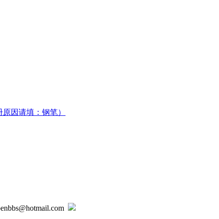
册原因请填：钢笔）
@hotmail.com