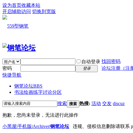
设为首页
收藏本站
开启辅助访问
切换到宽版
找回密码
自动登录
密码
论坛注册（注
登录
快捷导航
钢笔论坛
BBS
书法绘画练字讨论分区
搜索
热搜:
活动
交友
discuz
搜索
抱歉，您尚未登录，无法进行此操作
小黑屋
|
手机版
|
Archiver
|
钢笔论坛
违规、侵权信息删除请联系 penbbs