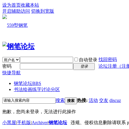
设为首页
收藏本站
开启辅助访问
切换到宽版
找回密码
自动登录
密码
论坛注册（注
登录
快捷导航
钢笔论坛
BBS
书法绘画练字讨论分区
搜索
热搜:
活动
交友
discuz
搜索
抱歉，您尚未登录，无法进行此操作
小黑屋
|
手机版
|
Archiver
|
钢笔论坛
违规、侵权信息删除请联系 penbbs