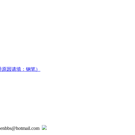
册原因请填：钢笔）
@hotmail.com