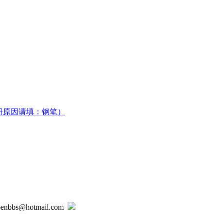
册原因请填：钢笔）
@hotmail.com