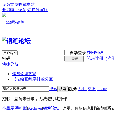
设为首页
收藏本站
开启辅助访问
切换到宽版
找回密码
自动登录
密码
论坛注册（注
登录
快捷导航
钢笔论坛
BBS
书法绘画练字讨论分区
搜索
热搜:
活动
交友
discuz
搜索
抱歉，您尚未登录，无法进行此操作
小黑屋
|
手机版
|
Archiver
|
钢笔论坛
违规、侵权信息删除请联系 penbbs