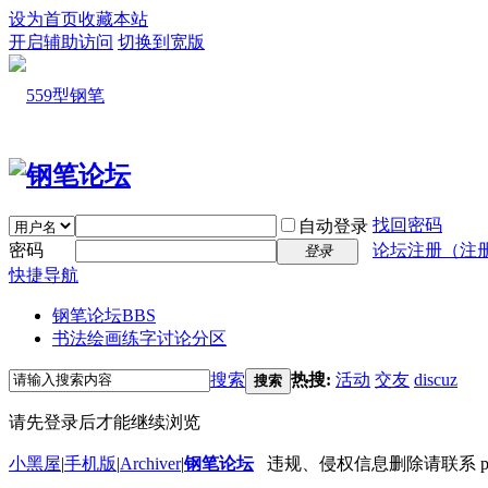
设为首页
收藏本站
开启辅助访问
切换到宽版
找回密码
自动登录
密码
论坛注册（注
登录
快捷导航
钢笔论坛
BBS
书法绘画练字讨论分区
搜索
热搜:
活动
交友
discuz
搜索
请先登录后才能继续浏览
小黑屋
|
手机版
|
Archiver
|
钢笔论坛
违规、侵权信息删除请联系 penbbs