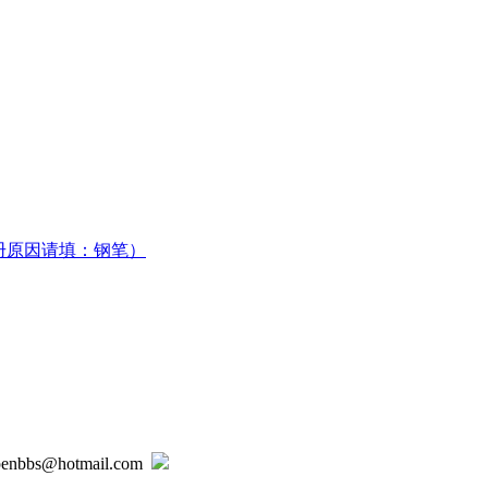
册原因请填：钢笔）
@hotmail.com