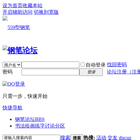
设为首页
收藏本站
开启辅助访问
切换到宽版
找回密码
自动登录
密码
论坛注册（注
登录
只需一步，快速开始
快捷导航
钢笔论坛
BBS
书法绘画练字讨论分区
搜索
热搜:
活动
交友
discuz
搜索