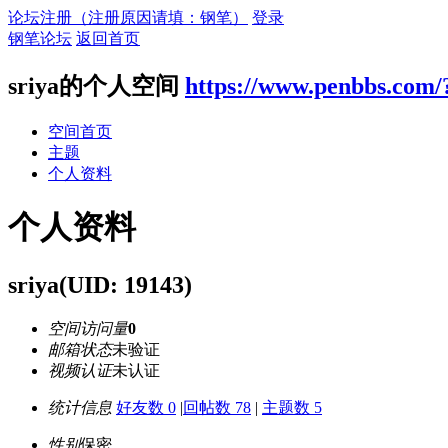
论坛注册（注册原因请填：钢笔）
登录
钢笔论坛
返回首页
sriya的个人空间
https://www.penbbs.com/
空间首页
主题
个人资料
个人资料
sriya
(UID: 19143)
空间访问量
0
邮箱状态
未验证
视频认证
未认证
统计信息
好友数 0
|
回帖数 78
|
主题数 5
性别
保密