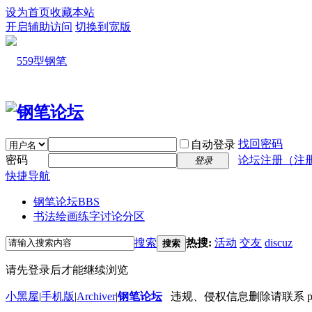
设为首页
收藏本站
开启辅助访问
切换到宽版
找回密码
自动登录
密码
论坛注册（注
登录
快捷导航
钢笔论坛
BBS
书法绘画练字讨论分区
搜索
热搜:
活动
交友
discuz
搜索
请先登录后才能继续浏览
小黑屋
|
手机版
|
Archiver
|
钢笔论坛
违规、侵权信息删除请联系 penbbs