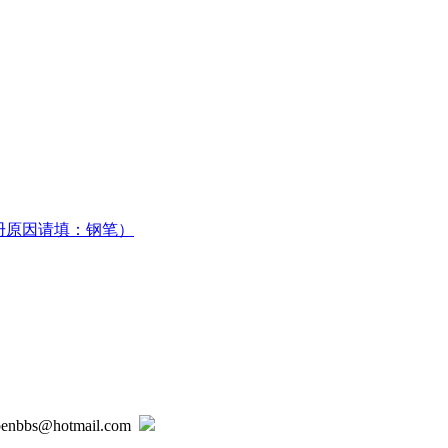
册原因请填：钢笔）
@hotmail.com