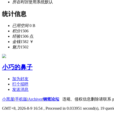
所在时区
使用系统默认
统计信息
已用空间
0 B
积分
1506
经验
1506 点
金钱
1582 ￥
魅力
1502
小巧的鼻子
加为好友
打个招呼
发送消息
小黑屋
|
手机版
|
Archiver
|
钢笔论坛
违规、侵权信息删除请联系 penbbs
GMT+8, 2026-8-9 16:54
, Processed in 0.033951 second(s), 19 querie