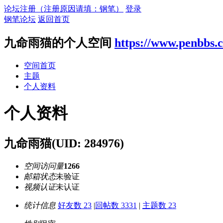
论坛注册（注册原因请填：钢笔）
登录
钢笔论坛
返回首页
九命雨猫的个人空间
https://www.penbbs.
空间首页
主题
个人资料
个人资料
九命雨猫
(UID: 284976)
空间访问量
1266
邮箱状态
未验证
视频认证
未认证
统计信息
好友数 23
|
回帖数 3331
|
主题数 23