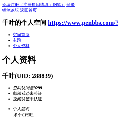
论坛注册（注册原因请填：钢笔）
登录
钢笔论坛
返回首页
千叶的个人空间
https://www.penbbs.com/
空间首页
主题
个人资料
个人资料
千叶
(UID: 288839)
空间访问量
9299
邮箱状态
未验证
视频认证
未认证
个人签名
求个CP5吧