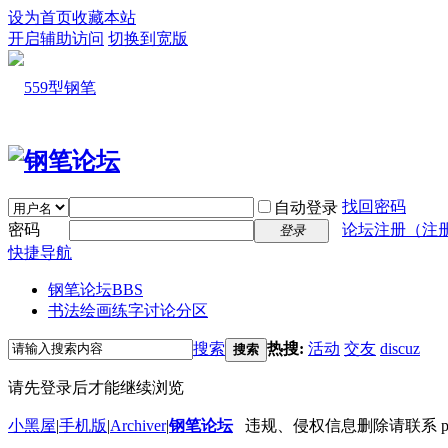
设为首页
收藏本站
开启辅助访问
切换到宽版
找回密码
自动登录
密码
论坛注册（注
登录
快捷导航
钢笔论坛
BBS
书法绘画练字讨论分区
搜索
热搜:
活动
交友
discuz
搜索
请先登录后才能继续浏览
小黑屋
|
手机版
|
Archiver
|
钢笔论坛
违规、侵权信息删除请联系 penbbs