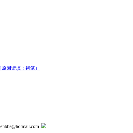
册原因请填：钢笔）
@hotmail.com