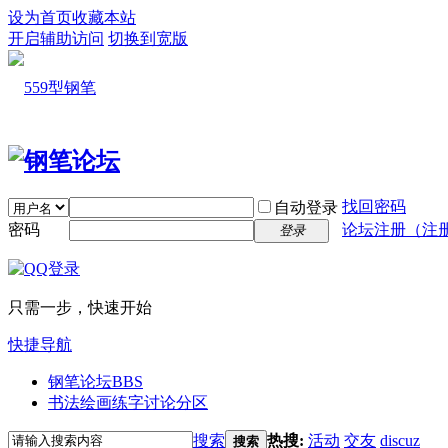
设为首页
收藏本站
开启辅助访问
切换到宽版
找回密码
自动登录
密码
论坛注册（注
登录
只需一步，快速开始
快捷导航
钢笔论坛
BBS
书法绘画练字讨论分区
搜索
热搜:
活动
交友
discuz
搜索