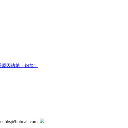
册原因请填：钢笔）
@hotmail.com