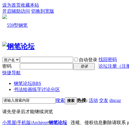
设为首页
收藏本站
开启辅助访问
切换到宽版
找回密码
自动登录
密码
论坛注册（注
登录
快捷导航
钢笔论坛
BBS
书法绘画练字讨论分区
搜索
热搜:
活动
交友
discuz
搜索
请先登录后才能继续浏览
小黑屋
|
手机版
|
Archiver
|
钢笔论坛
违规、侵权信息删除请联系 penbbs