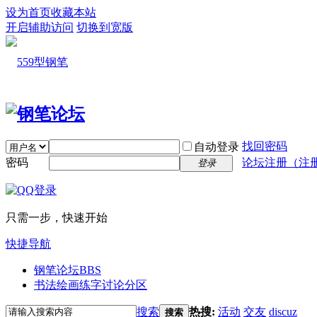
设为首页
收藏本站
开启辅助访问
切换到宽版
找回密码
自动登录
密码
论坛注册（注
登录
只需一步，快速开始
快捷导航
钢笔论坛
BBS
书法绘画练字讨论分区
搜索
热搜:
活动
交友
discuz
搜索