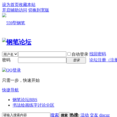
设为首页
收藏本站
开启辅助访问
切换到宽版
找回密码
自动登录
密码
论坛注册（注
登录
只需一步，快速开始
快捷导航
钢笔论坛
BBS
书法绘画练字讨论分区
搜索
热搜:
活动
交友
discuz
搜索