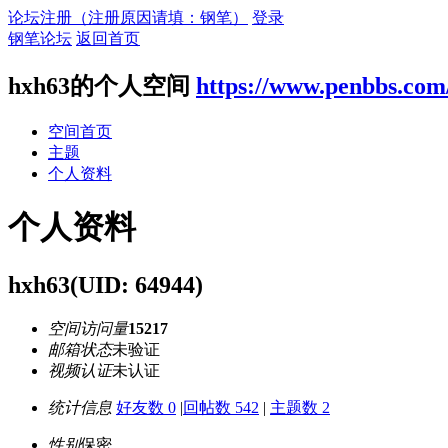
论坛注册（注册原因请填：钢笔）
登录
钢笔论坛
返回首页
hxh63的个人空间
https://www.penbbs.com
空间首页
主题
个人资料
个人资料
hxh63
(UID: 64944)
空间访问量
15217
邮箱状态
未验证
视频认证
未认证
统计信息
好友数 0
|
回帖数 542
|
主题数 2
性别
保密