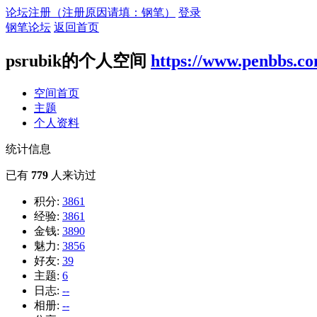
论坛注册（注册原因请填：钢笔）
登录
钢笔论坛
返回首页
psrubik的个人空间
https://www.penbbs.c
空间首页
主题
个人资料
统计信息
已有
779
人来访过
积分:
3861
经验:
3861
金钱:
3890
魅力:
3856
好友:
39
主题:
6
日志:
--
相册:
--