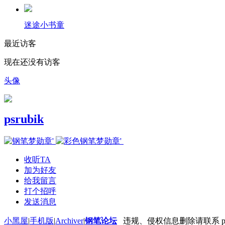
迷途小书童
最近访客
现在还没有访客
头像
psrubik
收听TA
加为好友
给我留言
打个招呼
发送消息
小黑屋
|
手机版
|
Archiver
|
钢笔论坛
违规、侵权信息删除请联系 penbbs