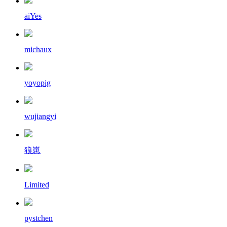
aiYes
michaux
yoyopig
wujiangyi
狼崽
Limited
pystchen