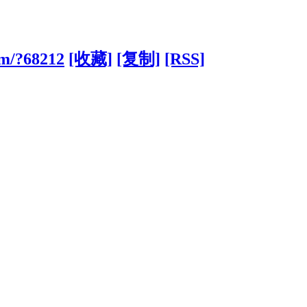
om/?68212
[收藏]
[复制]
[RSS]