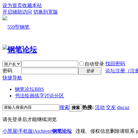
设为首页
收藏本站
开启辅助访问
切换到宽版
找回密码
自动登录
密码
论坛注册（注
登录
快捷导航
钢笔论坛
BBS
书法绘画练字讨论分区
搜索
热搜:
活动
交友
discuz
搜索
请先登录后才能继续浏览
小黑屋
|
手机版
|
Archiver
|
钢笔论坛
违规、侵权信息删除请联系 penbbs