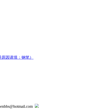
册原因请填：钢笔）
@hotmail.com