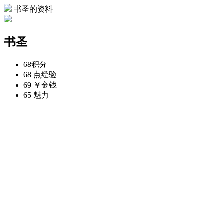
书圣的资料
书圣
68
积分
68 点
经验
69 ￥
金钱
65
魅力