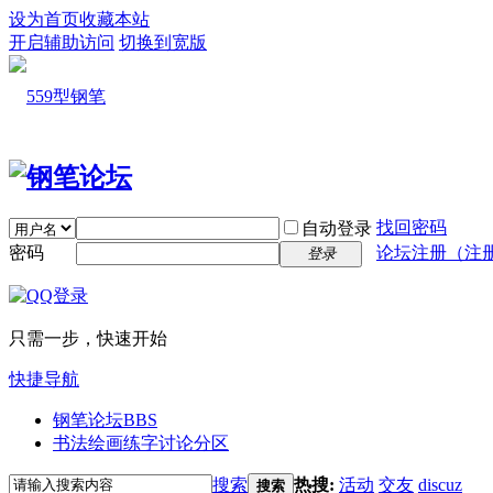
设为首页
收藏本站
开启辅助访问
切换到宽版
找回密码
自动登录
密码
论坛注册（注
登录
只需一步，快速开始
快捷导航
钢笔论坛
BBS
书法绘画练字讨论分区
搜索
热搜:
活动
交友
discuz
搜索