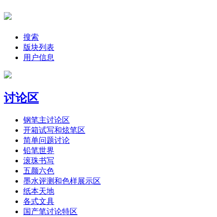
搜索
版块列表
用户信息
讨论区
钢笔主讨论区
开箱试写和炫笔区
简单问题讨论
铅笔世界
滚珠书写
五颜六色
墨水评测和色样展示区
纸本天地
各式文具
国产笔讨论特区