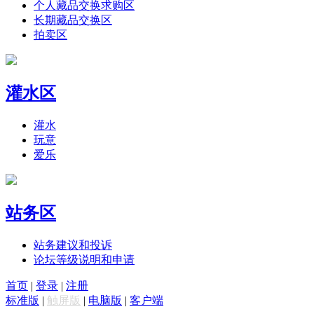
个人藏品交换求购区
长期藏品交换区
拍卖区
灌水区
灌水
玩意
爱乐
站务区
站务建议和投诉
论坛等级说明和申请
首页
|
登录
|
注册
标准版
|
触屏版
|
电脑版
|
客户端