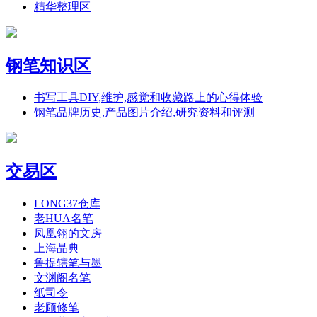
精华整理区
钢笔知识区
书写工具DIY,维护,感觉和收藏路上的心得体验
钢笔品牌历史,产品图片介绍,研究资料和评测
交易区
LONG37仓库
老HUA名笔
凤凰翎的文房
上海晶典
鲁提辖笔与墨
文渊阁名笔
纸司令
老顾修笔