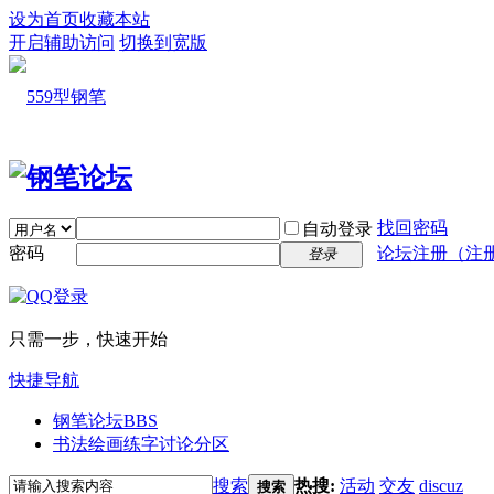
设为首页
收藏本站
开启辅助访问
切换到宽版
找回密码
自动登录
密码
论坛注册（注
登录
只需一步，快速开始
快捷导航
钢笔论坛
BBS
书法绘画练字讨论分区
搜索
热搜:
活动
交友
discuz
搜索