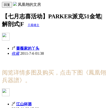
凤凰翎的文房
回复
【七月志喜活动】PARKER派克51金笔|
解剖式|F
只看楼主
#
1
蔷薇家的丫头
收藏
2011-7-6 01:38
阅览详情多图及购买，点击下图《鳳凰翎
兵器譜》。
#
2
江山杯酒