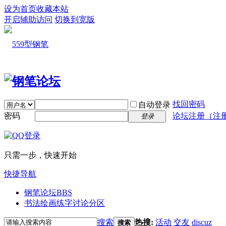
设为首页
收藏本站
开启辅助访问
切换到宽版
找回密码
自动登录
密码
论坛注册（注
登录
只需一步，快速开始
快捷导航
钢笔论坛
BBS
书法绘画练字讨论分区
搜索
热搜:
活动
交友
discuz
搜索