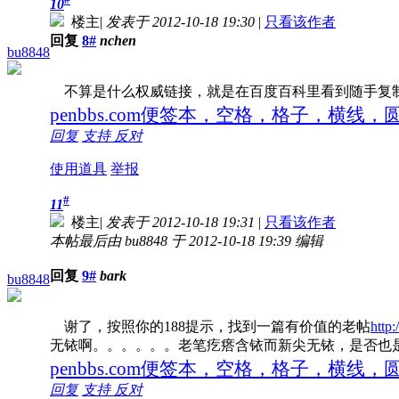
10
楼主
|
发表于 2012-10-18 19:30
|
只看该作者
回复
8#
nchen
bu8848
不算是什么权威链接，就是在百度百科里看到随手复
penbbs.com便签本，空格，格子，横线
回复
支持
反对
使用道具
举报
#
11
楼主
|
发表于 2012-10-18 19:31
|
只看该作者
本帖最后由 bu8848 于 2012-10-18 19:39 编辑
回复
9#
bark
bu8848
谢了，按照你的188提示，找到一篇有价值的老帖
http
无铱啊。。。。。。老笔疙瘩含铱而新尖无铱，是否也
penbbs.com便签本，空格，格子，横线
回复
支持
反对