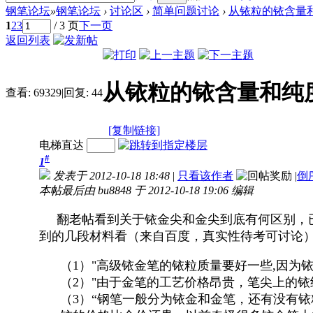
钢笔论坛
»
钢笔论坛
›
讨论区
›
简单问题讨论
›
从铱粒的铱含量
1
2
3
/ 3 页
下一页
返回列表
从铱粒的铱含量和纯
查看:
69329
|
回复:
44
[复制链接]
电梯直达
#
1
发表于 2012-10-18 18:48
|
只看该作者
|
倒
本帖最后由 bu8848 于 2012-10-18 19:06 编辑
翻老帖看到关于铱金尖和金尖到底有何区别，已
到的几段材料看（来自百度，真实性待考可讨论
（1）"高级铱金笔的铱粒质量要好一些,因为铱
（2）"由于金笔的工艺价格昂贵，笔尖上的铱
（3）“钢笔一般分为铱金和金笔，还有没有铱