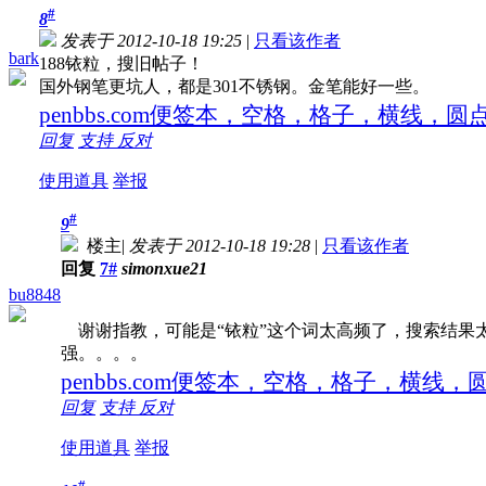
#
8
发表于 2012-10-18 19:25
|
只看该作者
bark
188铱粒，搜旧帖子！
国外钢笔更坑人，都是301不锈钢。金笔能好一些。
penbbs.com便签本，空格，格子，横线，
回复
支持
反对
使用道具
举报
#
9
楼主
|
发表于 2012-10-18 19:28
|
只看该作者
回复
7#
simonxue21
bu8848
谢谢指教，可能是“铱粒”这个词太高频了，搜索结果
强。。。。
penbbs.com便签本，空格，格子，横线
回复
支持
反对
使用道具
举报
#