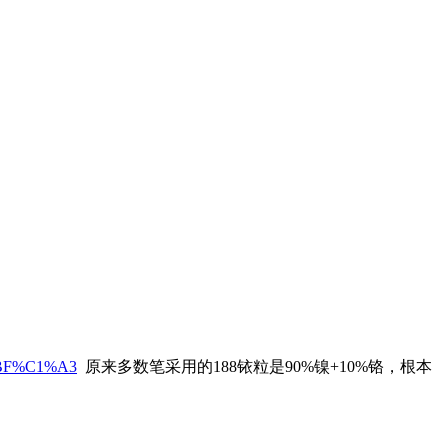
2%BF%C1%A3
原来多数笔采用的188铱粒是90%镍+10%铬，根本