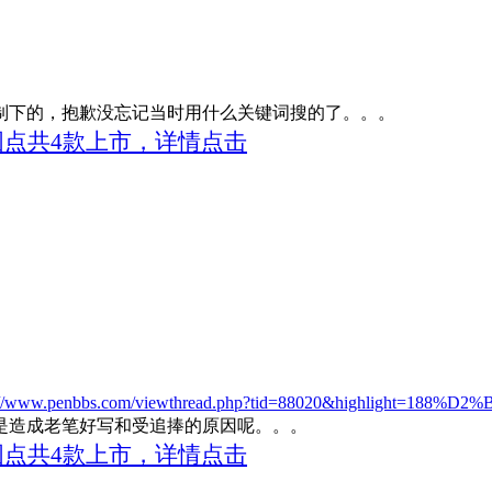
制下的，抱歉没忘记当时用什么关键词搜的了。。。
，圆点共4款上市，详情点击
://www.penbbs.com/viewthread.php?tid=88020&highlight=188%D
是造成老笔好写和受追捧的原因呢。。。
，圆点共4款上市，详情点击