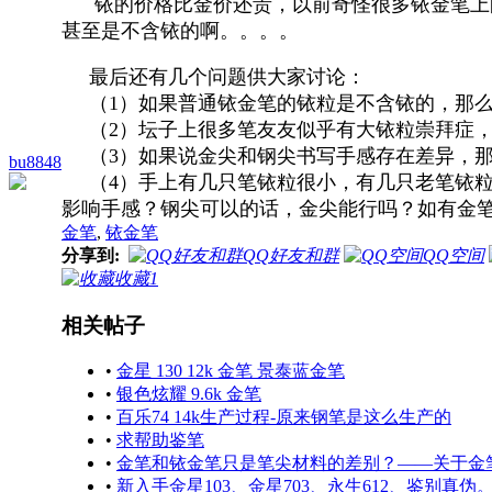
铱的价格比金价还贵，以前奇怪很多铱金笔上的
甚至是不含铱的啊。。。。
最后还有几个问题供大家讨论：
（1）如果普通铱金笔的铱粒是不含铱的，那么
（2）坛子上很多笔友友似乎有大铱粒崇拜症，
（3）如果说金尖和钢尖书写手感存在差异，那
bu8848
（4）手上有几只笔铱粒很小，有几只老笔铱粒
影响手感？钢尖可以的话，金尖能行吗？如有金
金笔
,
铱金笔
分享到:
QQ好友和群
QQ空间
收藏
1
相关帖子
•
金星 130 12k 金笔 景泰蓝金笔
•
银色炫耀 9.6k 金笔
•
百乐74 14k生产过程-原来钢笔是这么生产的
•
求帮助鉴笔
•
金笔和铱金笔只是笔尖材料的差别？——关于金
•
新入手金星103、金星703、永生612、鉴别真伪