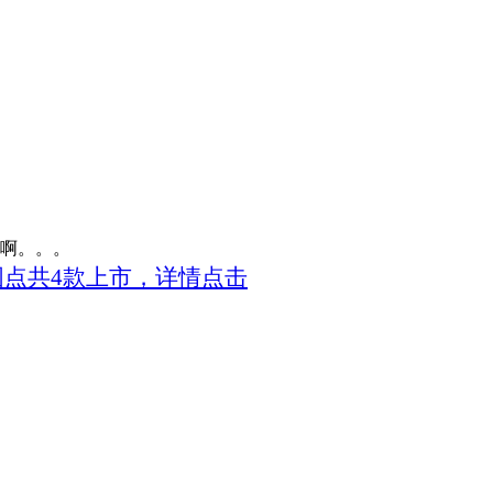
尖啊。。。
，圆点共4款上市，详情点击