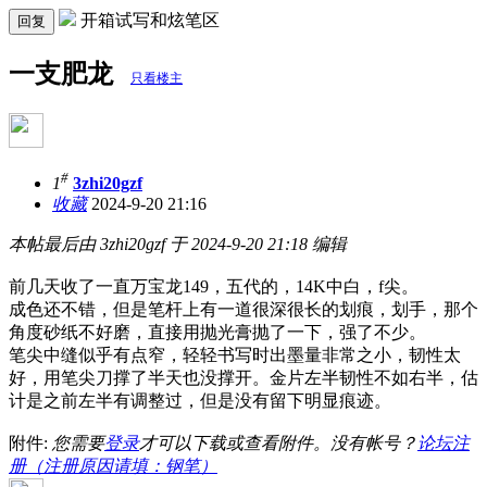
开箱试写和炫笔区
回复
一支肥龙
只看楼主
#
1
3zhi20gzf
收藏
2024-9-20 21:16
本帖最后由 3zhi20gzf 于 2024-9-20 21:18 编辑
前几天收了一直万宝龙149，五代的，14K中白，f尖。
成色还不错，但是笔杆上有一道很深很长的划痕，划手，那个
角度砂纸不好磨，直接用抛光膏抛了一下，强了不少。
笔尖中缝似乎有点窄，轻轻书写时出墨量非常之小，韧性太
好，用笔尖刀撑了半天也没撑开
。金片左半韧性不如右半，估
计是之前左半有调整过，但是没有留下明显痕迹。
附件:
您需要
登录
才可以下载或查看附件。没有帐号？
论坛注
册（注册原因请填：钢笔）