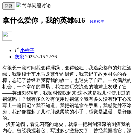
简单问题讨论
回复
拿什么爱你，我的英雄616
只看楼主
#
1
小柱子
收藏
2025-3-15 22:36
有很长一段时间我变得浮躁，变得轻狂，我迷恋都市的灯红酒
绿，我穿梭于车水马龙繁华的街道，我忘记了故乡村头的香
樟，忘记了曾经养我育我的故土，也迷失了自己。一次偶然的
机会，一个寒冬的早晨，我在古玩交流会的地摊上发现了它
——英雄616钢笔，我顿时惊叹起来:这不就是我儿时使用过的
钢笔吗！？我有多久没有使用过钢笔？我有多久没有静下心来
写上一篇日记？我不知道。我把钢笔拿在手里，我感觉并不冰
凉，我好像握起了儿时胖嫩柔软的小手，感觉是温暖，是舒服
的。
拔开笔帽，看见闪亮的笔尖，就像一把利剑深深的刺痛我的
内心。曾经我握着它，写过多少激扬文字；曾经我握着它，深