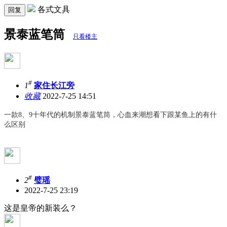
各式文具
回复
景泰蓝笔筒
只看楼主
#
1
家住长江旁
收藏
2022-7-25 14:51
一款8、9十年代的机制景泰蓝笔筒，心血来潮想看下跟某鱼上的有什
么区别
#
2
璧瑶
2022-7-25 23:19
这是皇帝的新装么？